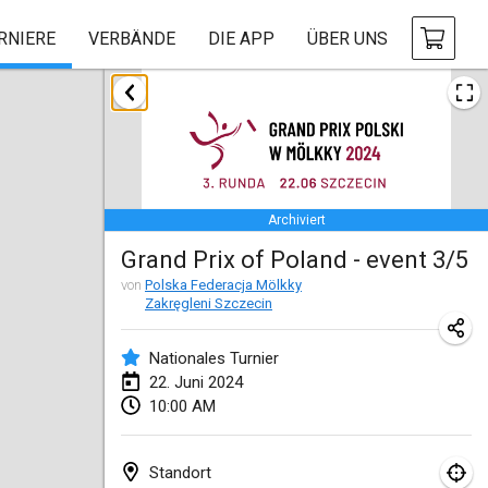
RNIERE
VERBÄNDE
DIE APP
ÜBER UNS
Januar 2024
Deutsche Mölkky Meisterschaft - INDOOR / OPEN
20. Jan. 2024
|
Deutschland
Archiviert
Indoor Polish Open 2024 - Singles
Grand Prix of Poland - event 3/5
20. Jan. 2024
|
Polen
von
Polska Federacja Mölkky
Zakręgleni Szczecin
Open de Boulay Triplette
20. Jan. 2024
|
Frankreich
Nationales Turnier
22. Juni 2024
Tournoi Mixte ASPTTOM
10:00 AM
20. Jan. 2024
|
Frankreich
Indoor Polish Open 2024 - Doubles
Standort