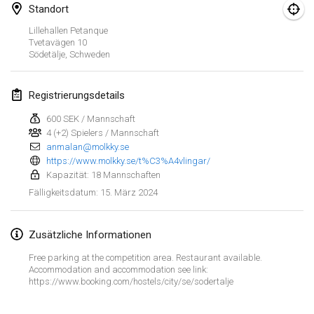
21. Jan. 2024
|
Polen
Standort
Lillehallen Petanque
Tournoi de Mölkky - Lesfous Dubâtonvaigeois
Tvetavägen
10
27. Jan. 2024
|
Frankreich
Södetälje
,
Schweden
SingeliDuppeli
Registrierungsdetails
27. Jan. 2024
|
Finnland
600 SEK / Mannschaft
4 (+2) Spielers / Mannschaft
Februar 2024
anmalan@molkky.se
https://www.molkky.se/t%C3%A4vlingar/
US Mölkky Winter
Kapazität: 18 Mannschaften
2. Feb. 2024
|
Vereinigte Staaten
15. März 2024
Fälligkeitsdatum
:
SM HalliMölkky - Finnish Championship
Zusätzliche Informationen
3. Feb. 2024
|
Finnland
Free parking at the competition area. Restaurant available.
Accommodation and accommodation see link:
Indoor de la CASAS
Liste anzeigen
https://www.booking.com/hostels/city/se/sodertalje
17. Feb. 2024
|
Frankreich
236
Turnieren angezeigt
Kuratiert von
Mölkk Your World