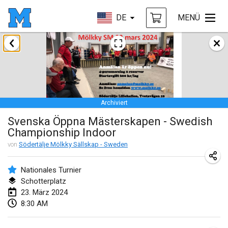
DE
MENÜ
Januar 2024
Deutsche Mölkky Meisterschaft - INDOOR / OPEN
20. Jan. 2024
|
Deutschland
Archiviert
Indoor Polish Open 2024 - Singles
Svenska Öppna Mästerskapen - Swedish
20. Jan. 2024
|
Polen
Championship Indoor
Open de Boulay Triplette
von
Södertälje Mölkky Sällskap - Sweden
20. Jan. 2024
|
Frankreich
Nationales Turnier
Tournoi Mixte ASPTTOM
Schotterplatz
23. März 2024
20. Jan. 2024
|
Frankreich
8:30 AM
Indoor Polish Open 2024 - Doubles