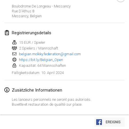
21. Jan. 2024
|
Polen
Boulodrome De Longeau - Messancy
Rue D'Athus
8
Tournoi de Mölkky - Lesfous Dubâtonvaigeois
Messancy
,
Belgien
27. Jan. 2024
|
Frankreich
Registrierungsdetails
SingeliDuppeli
27. Jan. 2024
|
Finnland
15 EUR / Spieler
2 Spielers / Mannschaft
belgian.molkky.federation@gmail.com
Februar 2024
https://bit.ly/Belgian_Open
Kapazität: 64 Mannschaften
US Mölkky Winter
10. April 2024
Fälligkeitsdatum
:
2. Feb. 2024
|
Vereinigte Staaten
Zusätzliche Informationen
SM HalliMölkky - Finnish Championship
3. Feb. 2024
|
Finnland
Les lanceurs personnels ne seront pas autorisés.
Buvette et restauration de qualité sur place.
Indoor de la CASAS
Liste anzeigen
17. Feb. 2024
|
Frankreich
EREIGNIS
236
Turnieren angezeigt
Kuratiert von
Mölkk Your World