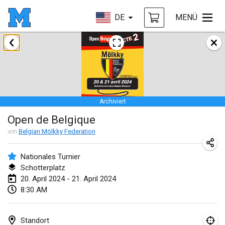
DE
MENÜ
Januar 2024
Deutsche Mölkky Meisterschaft - INDOOR / OPEN
20. Jan. 2024
|
Deutschland
Archiviert
Indoor Polish Open 2024 - Singles
Open de Belgique
20. Jan. 2024
|
Polen
von
Belgian Mölkky Federation
Open de Boulay Triplette
20. Jan. 2024
|
Frankreich
Nationales Turnier
Schotterplatz
Tournoi Mixte ASPTTOM
20. April 2024 - 21. April 2024
8:30 AM
20. Jan. 2024
|
Frankreich
Indoor Polish Open 2024 - Doubles
Standort