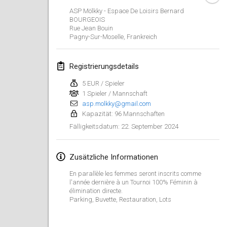
21. Jan. 2024
|
Polen
ASP Mölkky - Espace De Loisirs Bernard
BOURGEOIS
Tournoi de Mölkky - Lesfous Dubâtonvaigeois
Rue Jean Bouin
Pagny-Sur-Moselle
,
Frankreich
27. Jan. 2024
|
Frankreich
SingeliDuppeli
Registrierungsdetails
27. Jan. 2024
|
Finnland
5 EUR / Spieler
1 Spieler / Mannschaft
Februar 2024
asp.molkky@gmail.com
Kapazität: 96 Mannschaften
US Mölkky Winter
22. September 2024
Fälligkeitsdatum
:
2. Feb. 2024
|
Vereinigte Staaten
Zusätzliche Informationen
SM HalliMölkky - Finnish Championship
3. Feb. 2024
|
Finnland
En parallèle les femmes seront inscrits comme
l'année dernière à un Tournoi 100% Féminin à
élimination directe.
Indoor de la CASAS
Parking, Buvette, Restauration, Lots
17. Feb. 2024
|
Frankreich