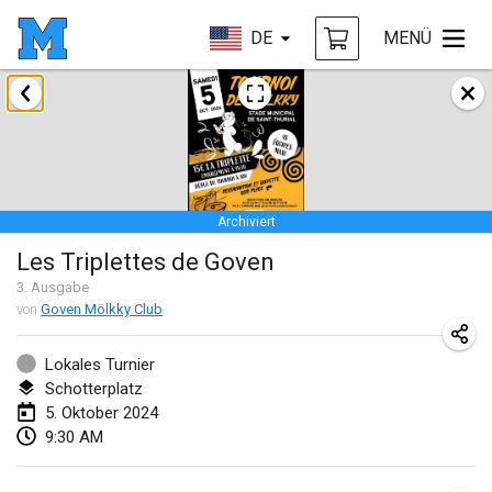
DE
MENÜ
Januar 2024
Deutsche Mölkky Meisterschaft - INDOOR / OPEN
20. Jan. 2024
|
Deutschland
Archiviert
Indoor Polish Open 2024 - Singles
Les Triplettes de Goven
20. Jan. 2024
|
Polen
3
. Ausgabe
von
Goven Mölkky Club
Open de Boulay Triplette
20. Jan. 2024
|
Frankreich
Lokales Turnier
Schotterplatz
Tournoi Mixte ASPTTOM
5. Oktober 2024
20. Jan. 2024
|
Frankreich
9:30 AM
Indoor Polish Open 2024 - Doubles