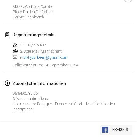
21. Jan. 2024
|
Polen
Mölkky Corbée - Corbie
Place Du Jeu De Battoir
Tournoi de Mölkky - Lesfous Dubâtonvaigeois
Corbie
,
Frankreich
27. Jan. 2024
|
Frankreich
Registrierungsdetails
SingeliDuppeli
27. Jan. 2024
|
Finnland
5 EUR / Spieler
2 Spielers / Mannschaft
molkkycorbeen@gmail.com
Februar 2024
24. September 2024
Fälligkeitsdatum
:
US Mölkky Winter
2. Feb. 2024
|
Vereinigte Staaten
Zusätzliche Informationen
06.64.02.80.96
SM HalliMölkky - Finnish Championship
Diverses animations
Une rencontre Belgique - France est à l'étude en fonction des
3. Feb. 2024
|
Finnland
inscriptions
Indoor de la CASAS
Liste anzeigen
17. Feb. 2024
|
Frankreich
EREIGNIS
236
Turnieren angezeigt
Kuratiert von
Mölkk Your World