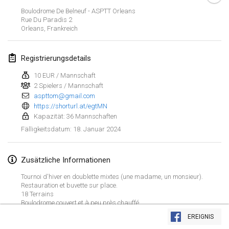
21. Jan. 2024
|
Polen
Boulodrome De Belneuf - ASPTT Orleans
Rue Du Paradis
2
Tournoi de Mölkky - Lesfous Dubâtonvaigeois
Orleans
,
Frankreich
27. Jan. 2024
|
Frankreich
Registrierungsdetails
SingeliDuppeli
27. Jan. 2024
|
Finnland
10 EUR / Mannschaft
2 Spielers / Mannschaft
aspttom@gmail.com
Februar 2024
https://shorturl.at/egtMN
Kapazität: 36 Mannschaften
US Mölkky Winter
18. Januar 2024
Fälligkeitsdatum
:
2. Feb. 2024
|
Vereinigte Staaten
Zusätzliche Informationen
SM HalliMölkky - Finnish Championship
3. Feb. 2024
|
Finnland
Tournoi d'hiver en doublette mixtes (une madame, un monsieur).
Restauration et buvette sur place.
18 Terrains
Indoor de la CASAS
Liste anzeigen
Boulodrome couvert et à peu près chauffé.
17. Feb. 2024
|
Frankreich
EREIGNIS
236
Turnieren angezeigt
Kuratiert von
Mölkk Your World