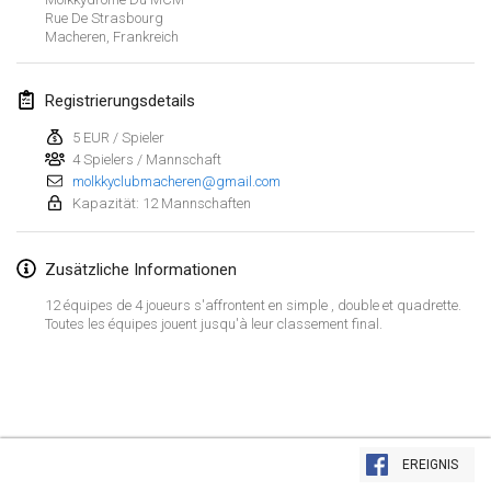
21. Jan. 2024
|
Polen
Rue De Strasbourg
Macheren
,
Frankreich
Tournoi de Mölkky - Lesfous Dubâtonvaigeois
27. Jan. 2024
|
Frankreich
Registrierungsdetails
SingeliDuppeli
5 EUR / Spieler
27. Jan. 2024
4 Spielers / Mannschaft
|
Finnland
molkkyclubmacheren@gmail.com
Kapazität: 12 Mannschaften
Februar 2024
Zusätzliche Informationen
US Mölkky Winter
2. Feb. 2024
|
Vereinigte Staaten
12 équipes de 4 joueurs s'affrontent en simple , double et quadrette.
Toutes les équipes jouent jusqu'à leur classement final.
SM HalliMölkky - Finnish Championship
3. Feb. 2024
|
Finnland
Indoor de la CASAS
Liste anzeigen
17. Feb. 2024
|
Frankreich
EREIGNIS
236
Turnieren angezeigt
Kuratiert von
Mölkk Your World