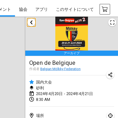
メント
協会
アプリ
このサイトについて
2024年1月
Deutsche Mölkky Meisterschaft - INDOOR / OPEN
2024年1月20日
|
ドイツ
アーカイブ
Indoor Polish Open 2024 - Singles
Open de Belgique
2024年1月20日
|
ポーランド
作成者
Belgian Mölkky Federation
Open de Boulay Triplette
2024年1月20日
|
フランス
国内大会
砂利
Tournoi Mixte ASPTTOM
2024年4月20日 - 2024年4月21日
8:30 AM
2024年1月20日
|
フランス
Indoor Polish Open 2024 - Doubles
場所