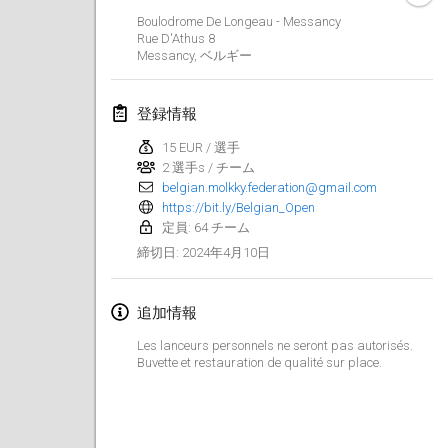
2024年1月21日
|
ポーランド
Boulodrome De Longeau - Messancy
Rue D'Athus
8
Tournoi de Mölkky - Lesfous Dubâtonvaigeois
Messancy
,
ベルギー
2024年1月27日
|
フランス
登録情報
SingeliDuppeli
2024年1月27日
|
フィンランド
15 EUR / 選手
2 選手s / チーム
belgian.molkky.federation@gmail.com
2024年2月
https://bit.ly/Belgian_Open
定員: 64 チーム
US Mölkky Winter
2024年4月10日
締切日
:
2024年2月2日
|
アメリカ合衆国
追加情報
SM HalliMölkky - Finnish Championship
2024年2月3日
|
フィンランド
Les lanceurs personnels ne seront pas autorisés.
Buvette et restauration de qualité sur place.
Indoor de la CASAS
2024年2月17日
|
フランス