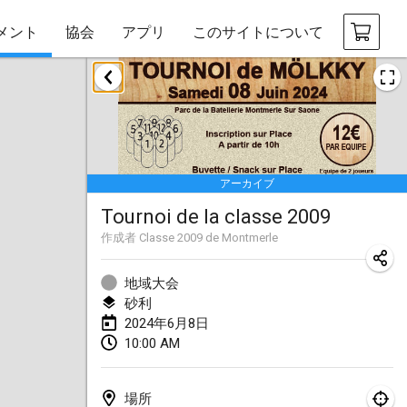
メント
協会
アプリ
このサイトについて
2024年1月
Deutsche Mölkky Meisterschaft - INDOOR / OPEN
2024年1月20日
|
ドイツ
アーカイブ
Indoor Polish Open 2024 - Singles
Tournoi de la classe 2009
2024年1月20日
|
ポーランド
作成者
Classe 2009 de Montmerle
Open de Boulay Triplette
2024年1月20日
|
フランス
地域大会
砂利
Tournoi Mixte ASPTTOM
2024年6月8日
10:00 AM
2024年1月20日
|
フランス
Indoor Polish Open 2024 - Doubles
場所