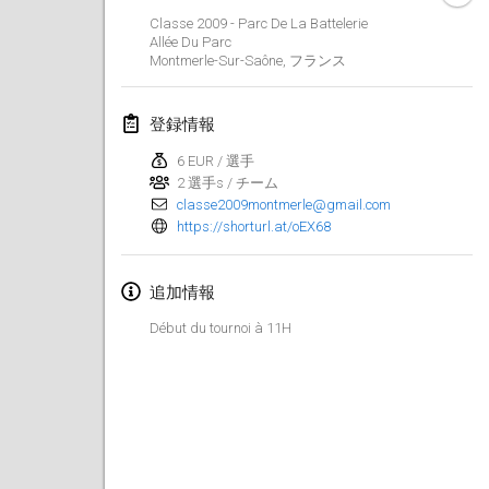
2024年1月21日
|
ポーランド
Classe 2009 - Parc De La Battelerie
Allée Du Parc
Tournoi de Mölkky - Lesfous Dubâtonvaigeois
Montmerle-Sur-Saône
,
フランス
2024年1月27日
|
フランス
登録情報
SingeliDuppeli
2024年1月27日
|
フィンランド
6 EUR / 選手
2 選手s / チーム
classe2009montmerle@gmail.com
2024年2月
https://shorturl.at/oEX68
US Mölkky Winter
追加情報
2024年2月2日
|
アメリカ合衆国
Début du tournoi à 11H
SM HalliMölkky - Finnish Championship
2024年2月3日
|
フィンランド
Indoor de la CASAS
2024年2月17日
|
フランス