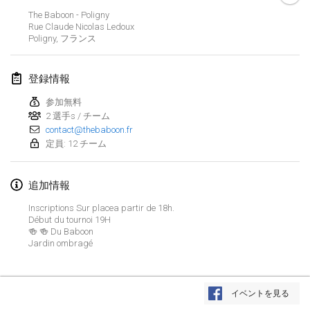
2024年1月21日
|
ポーランド
The Baboon - Poligny
Rue Claude Nicolas Ledoux
Tournoi de Mölkky - Lesfous Dubâtonvaigeois
Poligny
,
フランス
2024年1月27日
|
フランス
登録情報
SingeliDuppeli
2024年1月27日
|
フィンランド
参加無料
2 選手s / チーム
contact@thebaboon.fr
2024年2月
定員: 12 チーム
US Mölkky Winter
追加情報
2024年2月2日
|
アメリカ合衆国
Inscriptions Sur placea partir de 18h.
SM HalliMölkky - Finnish Championship
Début du tournoi 19H
🍻 🍻 Du Baboon
2024年2月3日
|
フィンランド
Jardin ombragé
Indoor de la CASAS
リストを表示
2024年2月17日
|
フランス
イベントを見る
表示中
236
トーナメント
監修:
Mölkk Your World