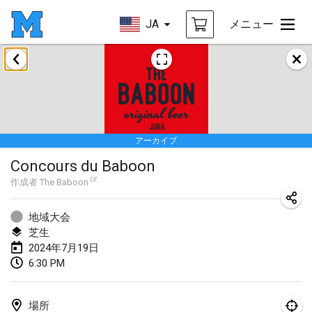
JA
メニュー
2024年1月
Deutsche Mölkky Meisterschaft - INDOOR / OPEN
2024年1月20日
|
ドイツ
アーカイブ
Indoor Polish Open 2024 - Singles
Concours du Baboon
2024年1月20日
|
ポーランド
作成者
The Baboon
Open de Boulay Triplette
2024年1月20日
|
フランス
地域大会
芝生
Tournoi Mixte ASPTTOM
2024年7月19日
6:30 PM
2024年1月20日
|
フランス
Indoor Polish Open 2024 - Doubles
場所