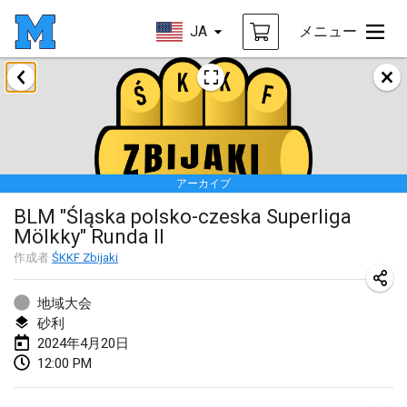
JA
メニュー
2024年1月
Deutsche Mölkky Meisterschaft - INDOOR / OPEN
2024年1月20日
|
ドイツ
アーカイブ
Indoor Polish Open 2024 - Singles
BLM "Śląska polsko-czeska Superliga
2024年1月20日
|
ポーランド
Mölkky" Runda II
Open de Boulay Triplette
作成者
ŚKKF Zbijaki
2024年1月20日
|
フランス
地域大会
Tournoi Mixte ASPTTOM
砂利
2024年4月20日
2024年1月20日
|
フランス
12:00 PM
Indoor Polish Open 2024 - Doubles