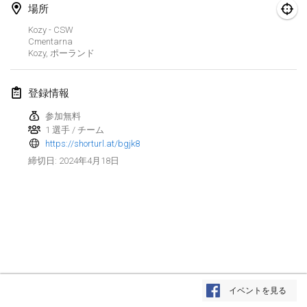
2024年1月21日
|
ポーランド
場所
Kozy - CSW
Tournoi de Mölkky - Lesfous Dubâtonvaigeois
Cmentarna
2024年1月27日
|
フランス
Kozy
,
ポーランド
SingeliDuppeli
登録情報
2024年1月27日
|
フィンランド
参加無料
1 選手 / チーム
2024年2月
https://shorturl.at/bgjk8
2024年4月18日
締切日
:
US Mölkky Winter
2024年2月2日
|
アメリカ合衆国
SM HalliMölkky - Finnish Championship
2024年2月3日
|
フィンランド
Indoor de la CASAS
リストを表示
2024年2月17日
|
フランス
イベントを見る
表示中
236
トーナメント
監修:
Mölkk Your World