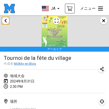
JA
メニュー
2024年1月
Deutsche Mölkky Meisterschaft - INDOOR / OPEN
2024年1月20日
|
ドイツ
アーカイブ
Indoor Polish Open 2024 - Singles
Tournoi de la fête du village
2024年1月20日
|
ポーランド
作成者
Mölkky en Blois
Open de Boulay Triplette
2024年1月20日
|
フランス
地域大会
2024年8月31日
Tournoi Mixte ASPTTOM
2:30 PM
2024年1月20日
|
フランス
場所
Indoor Polish Open 2024 - Doubles
Landes-Le-Gaulois