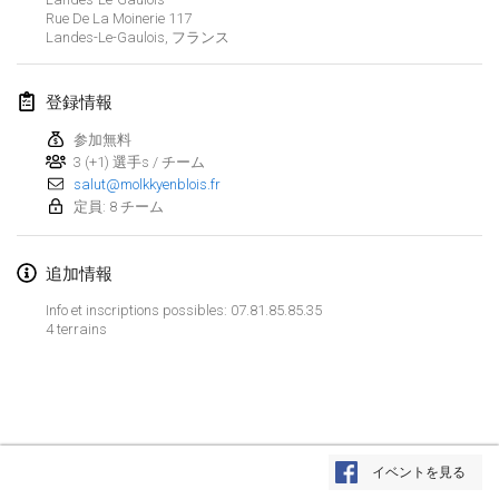
2024年1月21日
|
ポーランド
Rue De La Moinerie
117
Landes-Le-Gaulois
,
フランス
Tournoi de Mölkky - Lesfous Dubâtonvaigeois
2024年1月27日
|
フランス
登録情報
SingeliDuppeli
参加無料
2024年1月27日
3 (+1) 選手s / チーム
|
フィンランド
salut@molkkyenblois.fr
定員: 8 チーム
2024年2月
追加情報
US Mölkky Winter
2024年2月2日
|
アメリカ合衆国
Info et inscriptions possibles: 07.81.85.85.35
4 terrains
SM HalliMölkky - Finnish Championship
2024年2月3日
|
フィンランド
Indoor de la CASAS
リストを表示
2024年2月17日
|
フランス
イベントを見る
表示中
236
トーナメント
監修:
Mölkk Your World