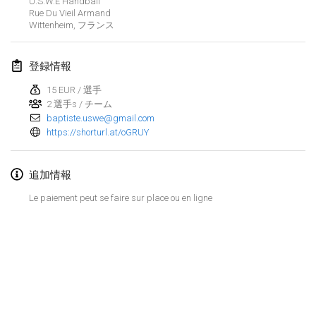
U.S.W.E Handball
2024年1月21日
|
ポーランド
Rue Du Vieil Armand
Wittenheim
,
フランス
Tournoi de Mölkky - Lesfous Dubâtonvaigeois
2024年1月27日
|
フランス
登録情報
SingeliDuppeli
15 EUR / 選手
2024年1月27日
|
フィンランド
2 選手s / チーム
baptiste.uswe@gmail.com
https://shorturl.at/oGRUY
2024年2月
US Mölkky Winter
追加情報
2024年2月2日
|
アメリカ合衆国
Le paiement peut se faire sur place ou en ligne
SM HalliMölkky - Finnish Championship
2024年2月3日
|
フィンランド
Indoor de la CASAS
リストを表示
2024年2月17日
|
フランス
表示中
236
トーナメント
監修:
Mölkk Your World