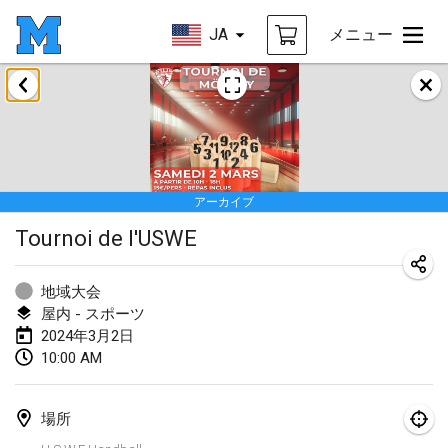
JA
メニュー
2024年1月
Deutsche Mölkky Meisterschaft - INDOOR / OPEN
2024年1月20日
|
ドイツ
アーカイブ
Indoor Polish Open 2024 - Singles
Tournoi de l'USWE
2024年1月20日
|
ポーランド
Open de Boulay Triplette
地域大会
2024年1月20日
|
フランス
屋内 - スポーツ
2024年3月2日
Tournoi Mixte ASPTTOM
10:00 AM
2024年1月20日
|
フランス
場所
Indoor Polish Open 2024 - Doubles