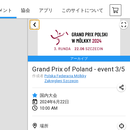
メント
協会
アプリ
このサイトについて
2024年1月
Deutsche Mölkky Meisterschaft - INDOOR / OPEN
2024年1月20日
|
ドイツ
アーカイブ
Indoor Polish Open 2024 - Singles
Grand Prix of Poland - event 3/5
2024年1月20日
|
ポーランド
作成者
Polska Federacja Mölkky
Zakręgleni Szczecin
Open de Boulay Triplette
2024年1月20日
|
フランス
国内大会
2024年6月22日
Tournoi Mixte ASPTTOM
10:00 AM
2024年1月20日
|
フランス
Indoor Polish Open 2024 - Doubles
場所