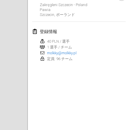
2024年1月21日
|
ポーランド
Zakręgleni Szczecin - Poland
Pawia
Tournoi de Mölkky - Lesfous Dubâtonvaigeois
Szczecin
,
ポーランド
2024年1月27日
|
フランス
登録情報
SingeliDuppeli
40 PLN / 選手
2024年1月27日
|
フィンランド
1 選手 / チーム
molkky@molkky.pl
2024年2月
定員: 96 チーム
US Mölkky Winter
2024年2月2日
|
アメリカ合衆国
SM HalliMölkky - Finnish Championship
2024年2月3日
|
フィンランド
Indoor de la CASAS
2024年2月17日
|
フランス