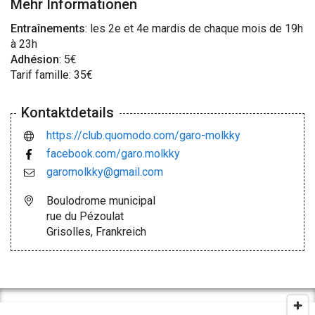
Mehr Informationen
Entraînements
: les 2e et 4e mardis de chaque mois de 19h
à 23h
Adhésion
: 5€
Tarif famille: 35€
Kontaktdetails
https://club.quomodo.com/garo-molkky
facebook.com/garo.molkky
garomolkky@gmail.com
Boulodrome municipal
rue du Pézoulat
Grisolles, Frankreich