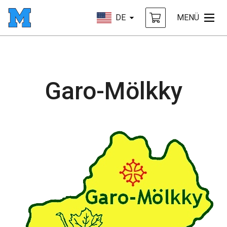
DE
MENÜ
Garo-Mölkky