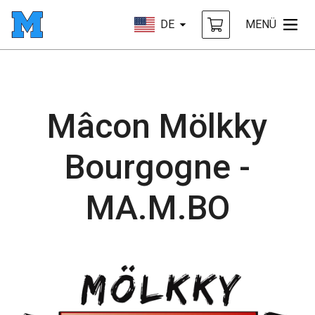
DE
MENÜ
Mâcon Mölkky
Bourgogne -
MA.M.BO