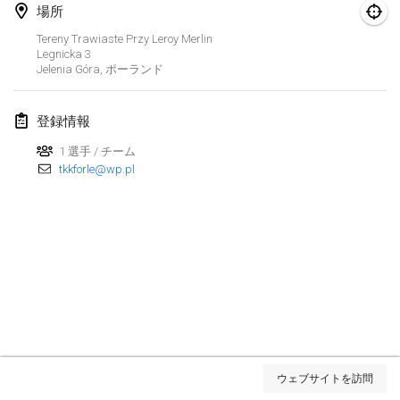
2025年1月25日
|
フランス
場所
Tereny Trawiaste Przy Leroy Merlin
2025年2月
Legnicka
3
Jelenia Góra
,
ポーランド
US Mölkky Winter
2025年2月7日
|
アメリカ合衆国
登録情報
1 選手 / チーム
Open des vendanges tardives
tkkforle@wp.pl
2025年2月8日
|
フランス
Indoor de la CASAS
2025年2月15日
|
フランス
SM HalliMölkky - Finnish Championship
2025年2月15日
|
フィンランド
Warm-up EM Indoor
リストを表示
2025年2月28日
|
チェコ
ウェブサイトを訪問
表示中
241
トーナメント
監修:
Mölkk Your World