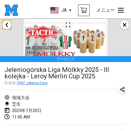
JA
メニュー
2025年1月
Tournoi Mixte ASPTTOM
2025年1月18日
|
フランス
アーカイブ
Indoor Polish Open 2025 - Singles
Jeleniogórska Liga Mölkky 2025 - III
2025年1月18日
|
ポーランド
kolejka - Leroy Merlin Cup 2025
Tournoi de St Max
作成者
TKKF Jelenia Góra
2025年1月19日
|
フランス
地域大会
Indoor Polish Open 2025 - Doubles
芝生
2025年7月20日
2025年1月19日
|
ポーランド
11:00 AM
Tournoi de Mölkky - Lesfous Dubâtonvaigeois