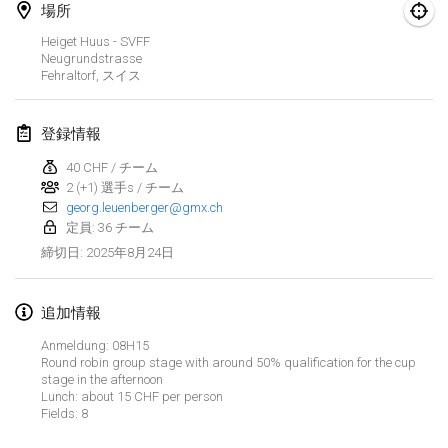
2025年1月25日
|
フランス
場所
Heiget Huus - SVFF
2025年2月
Neugrundstrasse
Fehraltorf
,
スイス
US Mölkky Winter
2025年2月7日
|
アメリカ合衆国
登録情報
40 CHF / チーム
Open des vendanges tardives
2 (+1) 選手s / チーム
2025年2月8日
|
フランス
georg.leuenberger@gmx.ch
定員: 36 チーム
Indoor de la CASAS
2025年8月24日
締切日
:
2025年2月15日
|
フランス
追加情報
SM HalliMölkky - Finnish Championship
2025年2月15日
|
フィンランド
Anmeldung: 08H15
Round robin group stage with around 50% qualification for the cup
stage in the afternoon
Warm-up EM Indoor
リストを表示
Lunch: about 15 CHF per person
2025年2月28日
|
チェコ
Fields: 8
表示中
241
トーナメント
監修:
Mölkk Your World