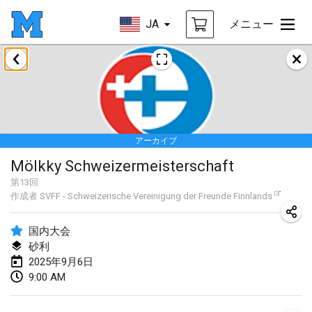
JA
メニュー
2025年1月
Tournoi Mixte ASPTTOM
2025年1月18日
|
フランス
アーカイブ
Indoor Polish Open 2025 - Singles
Mölkky Schweizermeisterschaft
2025年1月18日
|
ポーランド
第
13
回
作成者
SVFF - Schweizerische Vereinigung der Freunde Finnlands
Tournoi de St Max
2025年1月19日
|
フランス
国内大会
砂利
Indoor Polish Open 2025 - Doubles
2025年9月6日
2025年1月19日
|
ポーランド
9:00 AM
Tournoi de Mölkky - Lesfous Dubâtonvaigeois