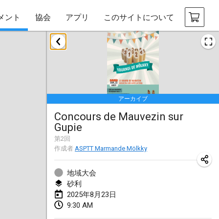
メント
協会
アプリ
このサイトについて
2025年1月
Tournoi Mixte ASPTTOM
2025年1月18日
|
フランス
アーカイブ
Indoor Polish Open 2025 - Singles
Concours de Mauvezin sur
2025年1月18日
|
ポーランド
Gupie
Tournoi de St Max
第
2
回
作成者
ASPTT Marmande Mölkky
2025年1月19日
|
フランス
地域大会
Indoor Polish Open 2025 - Doubles
砂利
2025年1月19日
|
ポーランド
2025年8月23日
9:30 AM
Tournoi de Mölkky - Lesfous Dubâtonvaigeois