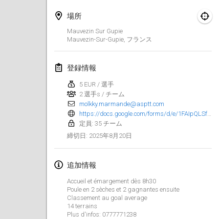
2025年1月25日
|
フランス
場所
2025年2月
Mauvezin Sur Gupie
Mauvezin-Sur-Gupie
,
フランス
US Mölkky Winter
2025年2月7日
|
アメリカ合衆国
登録情報
Open des vendanges tardives
5 EUR / 選手
2 選手s / チーム
2025年2月8日
|
フランス
molkky.marmande@asptt.com
https://docs.google.com/forms/d/e/1FAIpQLSfezk4l-ZKyXcxy9-p6CVmLhrit6w9IGVCRljV6NAeIHR2VQA/viewform
Indoor de la CASAS
定員: 35 チーム
2025年2月15日
|
フランス
2025年8月20日
締切日
:
SM HalliMölkky - Finnish Championship
追加情報
2025年2月15日
|
フィンランド
Accueil et émargement dès 8h30
Poule en 2 sèches et 2 gagnantes ensuite
Warm-up EM Indoor
Classement au goal average
2025年2月28日
|
チェコ
14 terrains
Plus d'infos: 0777771238