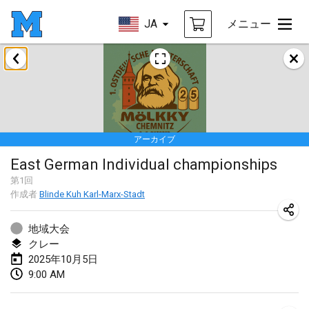
JA
メニュー
2025年1月
Tournoi Mixte ASPTTOM
2025年1月18日
|
フランス
アーカイブ
Indoor Polish Open 2025 - Singles
East German Individual championships
2025年1月18日
|
ポーランド
第
1
回
作成者
Blinde Kuh Karl-Marx-Stadt
Tournoi de St Max
2025年1月19日
|
フランス
地域大会
クレー
Indoor Polish Open 2025 - Doubles
2025年10月5日
2025年1月19日
|
ポーランド
9:00 AM
Tournoi de Mölkky - Lesfous Dubâtonvaigeois