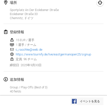
2025年1月25日
|
フランス
場所
Sportplatz An Der Eislebener Straße
2025年2月
Eislebener Straße
33
Chemnitz
,
ドイツ
US Mölkky Winter
2025年2月7日
|
アメリカ合衆国
登録情報
15 EUR / 選手
Open des vendanges tardives
1 選手 / チーム
2025年2月8日
|
フランス
c_raschke@web.de
https://www.tournify.de/live/eastgermanopen25/signup
Indoor de la CASAS
定員: 96 チーム
2025年2月15日
|
フランス
2025年9月30日
締切日
:
SM HalliMölkky - Finnish Championship
追加情報
2025年2月15日
|
フィンランド
Group / Play-Offs (Best of 3)
40 fields
Warm-up EM Indoor
リストを表示
2025年2月28日
|
チェコ
イベントを見る
表示中
241
トーナメント
監修:
Mölkk Your World