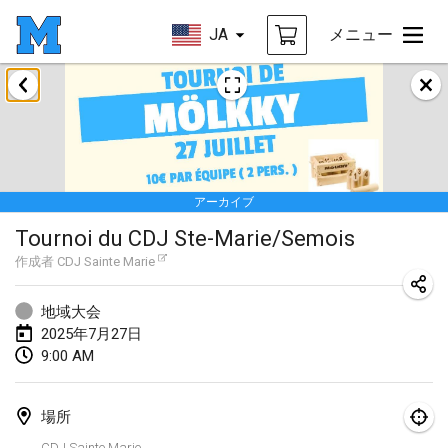
JA
メニュー
2025年1月
Tournoi Mixte ASPTTOM
2025年1月18日
|
フランス
アーカイブ
Indoor Polish Open 2025 - Singles
Tournoi du CDJ Ste-Marie/Semois
2025年1月18日
|
ポーランド
作成者
CDJ Sainte Marie
Tournoi de St Max
2025年1月19日
|
フランス
地域大会
2025年7月27日
Indoor Polish Open 2025 - Doubles
9:00 AM
2025年1月19日
|
ポーランド
場所
Tournoi de Mölkky - Lesfous Dubâtonvaigeois
CDJ Sainte Marie