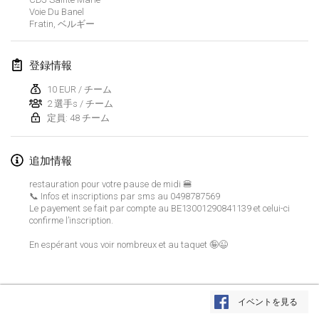
2025年1月25日
|
フランス
Voie Du Banel
Fratin
,
ベルギー
2025年2月
登録情報
US Mölkky Winter
2025年2月7日
|
アメリカ合衆国
10 EUR / チーム
2 選手s / チーム
定員: 48 チーム
Open des vendanges tardives
2025年2月8日
|
フランス
追加情報
Indoor de la CASAS
restauration pour votre pause de midi 🍔
2025年2月15日
|
フランス
📞 Infos et inscriptions par sms au 0498787569
Le payement se fait par compte au BE13001290841139 et celui-ci
confirme l’inscription.
SM HalliMölkky - Finnish Championship
2025年2月15日
|
フィンランド
En espérant vous voir nombreux et au taquet 🤪😉
Warm-up EM Indoor
リストを表示
2025年2月28日
|
チェコ
イベントを見る
表示中
241
トーナメント
監修:
Mölkk Your World