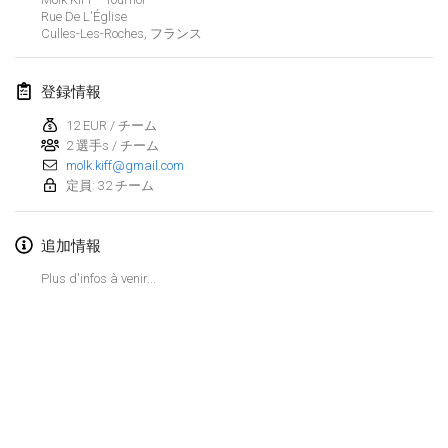
2025年1月25日
|
フランス
Rue De L'Église
Culles-Les-Roches
,
フランス
2025年2月
登録情報
US Mölkky Winter
2025年2月7日
|
アメリカ合衆国
12 EUR / チーム
2 選手s / チーム
molk.kiff@gmail.com
Open des vendanges tardives
定員: 32 チーム
2025年2月8日
|
フランス
追加情報
Indoor de la CASAS
2025年2月15日
|
フランス
Plus d'infos à venir...
SM HalliMölkky - Finnish Championship
2025年2月15日
|
フィンランド
Warm-up EM Indoor
リストを表示
2025年2月28日
|
チェコ
表示中
241
トーナメント
監修:
Mölkk Your World