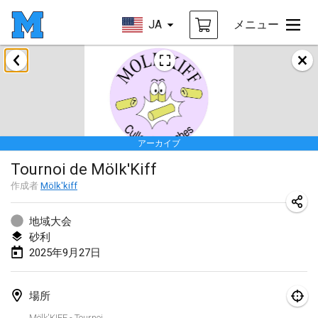
JA
メニュー
2025年1月
Tournoi Mixte ASPTTOM
2025年1月18日
|
フランス
アーカイブ
Indoor Polish Open 2025 - Singles
Tournoi de Mölk'Kiff
2025年1月18日
|
ポーランド
作成者
Mölk'kiff
Tournoi de St Max
2025年1月19日
|
フランス
地域大会
砂利
Indoor Polish Open 2025 - Doubles
2025年9月27日
2025年1月19日
|
ポーランド
場所
Tournoi de Mölkky - Lesfous Dubâtonvaigeois
Mölk'KIFF - Tournoi