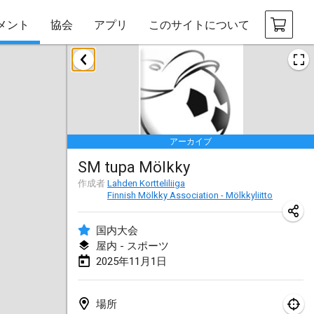
メント
協会
アプリ
このサイトについて
2025年1月
Tournoi Mixte ASPTTOM
2025年1月18日
|
フランス
アーカイブ
Indoor Polish Open 2025 - Singles
SM tupa Mölkky
2025年1月18日
|
ポーランド
作成者
Lahden Kortteliliiga
Finnish Mölkky Association - Mölkkyliitto
Tournoi de St Max
2025年1月19日
|
フランス
国内大会
屋内 - スポーツ
Indoor Polish Open 2025 - Doubles
2025年11月1日
2025年1月19日
|
ポーランド
Tournoi de Mölkky - Lesfous Dubâtonvaigeois
場所