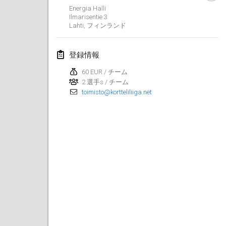
2025年1月25日
|
フランス
Energia Halli
Ilmarisentie
3
Lahti
,
フィンランド
2025年2月
US Mölkky Winter
登録情報
2025年2月7日
|
アメリカ合衆国
60 EUR / チーム
2 選手s / チーム
Open des vendanges tardives
toimisto@kortteliliiga.net
2025年2月8日
|
フランス
Indoor de la CASAS
2025年2月15日
|
フランス
SM HalliMölkky - Finnish Championship
2025年2月15日
|
フィンランド
Warm-up EM Indoor
2025年2月28日
|
チェコ