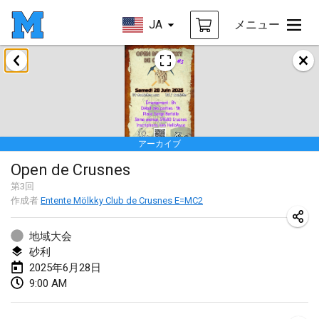
JA
メニュー
2025年1月
Tournoi Mixte ASPTTOM
2025年1月18日
|
フランス
アーカイブ
Indoor Polish Open 2025 - Singles
Open de Crusnes
2025年1月18日
|
ポーランド
第
3
回
作成者
Entente Mölkky Club de Crusnes E=MC2
Tournoi de St Max
2025年1月19日
|
フランス
地域大会
砂利
Indoor Polish Open 2025 - Doubles
2025年6月28日
2025年1月19日
|
ポーランド
9:00 AM
Tournoi de Mölkky - Lesfous Dubâtonvaigeois