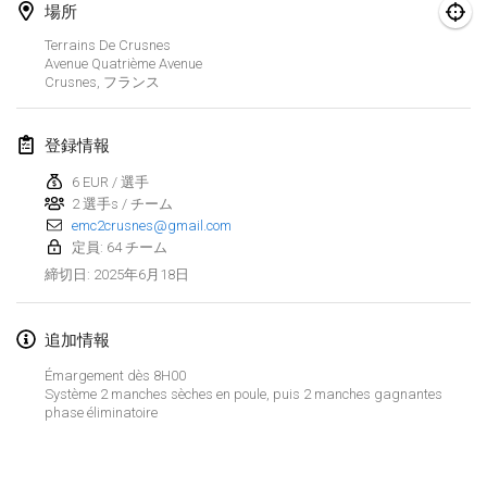
2025年1月25日
|
フランス
場所
Terrains De Crusnes
2025年2月
Avenue Quatrième Avenue
Crusnes
,
フランス
US Mölkky Winter
2025年2月7日
|
アメリカ合衆国
登録情報
6 EUR / 選手
Open des vendanges tardives
2 選手s / チーム
2025年2月8日
|
フランス
emc2crusnes@gmail.com
定員: 64 チーム
Indoor de la CASAS
2025年6月18日
締切日
:
2025年2月15日
|
フランス
追加情報
SM HalliMölkky - Finnish Championship
2025年2月15日
|
フィンランド
Émargement dès 8H00
Système 2 manches sèches en poule, puis 2 manches gagnantes
phase éliminatoire
Warm-up EM Indoor
リストを表示
2025年2月28日
|
チェコ
表示中
241
トーナメント
監修:
Mölkk Your World