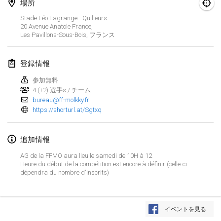
2025年1月25日
|
フランス
場所
Stade Léo Lagrange - Quilleurs
20 Avenue Anatole France,
2025年2月
Les Pavillons-Sous-Bois
,
フランス
US Mölkky Winter
2025年2月7日
|
アメリカ合衆国
登録情報
参加無料
Open des vendanges tardives
4 (+2) 選手s / チーム
2025年2月8日
|
フランス
bureau@ff-molkky.fr
https://shorturl.at/Sgtxq
Indoor de la CASAS
2025年2月15日
|
フランス
追加情報
AG de la FFMO aura lieu le samedi de 10H à 12
SM HalliMölkky - Finnish Championship
Heure du début de la compétition est encore à définir (celle-ci
2025年2月15日
|
フィンランド
dépendra du nombre d'inscrits)
Warm-up EM Indoor
リストを表示
2025年2月28日
|
チェコ
イベントを見る
表示中
241
トーナメント
監修:
Mölkk Your World