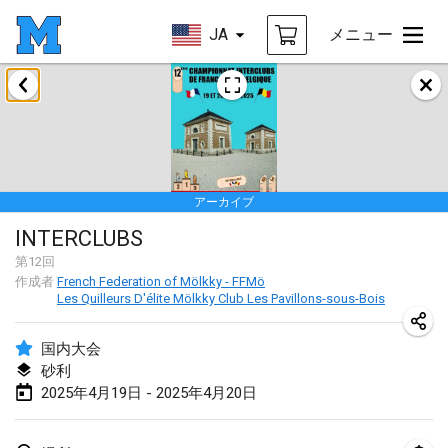
JA
メニュー
2025年1月
Tournoi Mixte ASPTTOM
2025年1月18日
|
フランス
アーカイブ
Indoor Polish Open 2025 - Singles
INTERCLUBS
2025年1月18日
|
ポーランド
第
12
回
作成者
French Federation of Mölkky - FFMö
Tournoi de St Max
Les Quilleurs D'élite Mölkky Club Les Pavillons-sous-Bois
2025年1月19日
|
フランス
国内大会
Indoor Polish Open 2025 - Doubles
砂利
2025年1月19日
|
ポーランド
2025年4月19日 - 2025年4月20日
Tournoi de Mölkky - Lesfous Dubâtonvaigeois