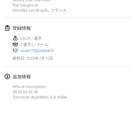
2025年1月25日
|
フランス
Rue Gaugusse
Marolles-Les-Braults
,
フランス
2025年2月
登録情報
US Mölkky Winter
2025年2月7日
|
アメリカ合衆国
5 EUR / 選手
2 選手s / チーム
asam72@outlook.fr
Open des vendanges tardives
2025年7月10日
締切日
:
2025年2月8日
|
フランス
Indoor de la CASAS
追加情報
2025年2月15日
|
フランス
Infos et Inscriptions:
06 50 30 45 08
SM HalliMölkky - Finnish Championship
Tournoi en doublettes à la mêlée
2025年2月15日
|
フィンランド
Warm-up EM Indoor
リストを表示
2025年2月28日
|
チェコ
表示中
241
トーナメント
監修:
Mölkk Your World