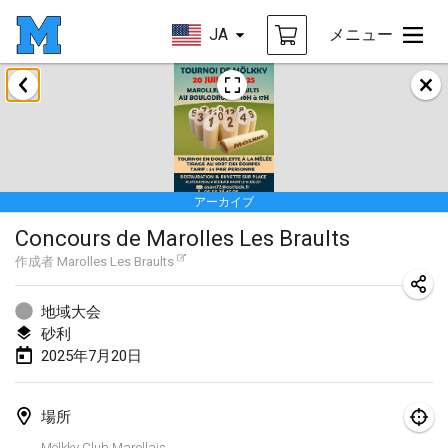
JA
メニュー
2025年1月
Tournoi Mixte ASPTTOM
2025年1月18日
|
フランス
アーカイブ
Indoor Polish Open 2025 - Singles
Concours de Marolles Les Braults
2025年1月18日
|
ポーランド
作成者
Marolles Les Braults
Tournoi de St Max
2025年1月19日
|
フランス
地域大会
砂利
Indoor Polish Open 2025 - Doubles
2025年7月20日
2025年1月19日
|
ポーランド
場所
Tournoi de Mölkky - Lesfous Dubâtonvaigeois
Mölkky Club Marollais