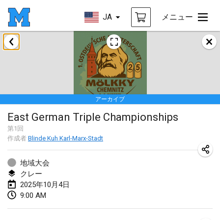
JA
メニュー
2025年1月
Tournoi Mixte ASPTTOM
2025年1月18日
|
フランス
アーカイブ
Indoor Polish Open 2025 - Singles
East German Triple Championships
2025年1月18日
|
ポーランド
第
1
回
作成者
Blinde Kuh Karl-Marx-Stadt
Tournoi de St Max
2025年1月19日
|
フランス
地域大会
クレー
Indoor Polish Open 2025 - Doubles
2025年10月4日
2025年1月19日
|
ポーランド
9:00 AM
Tournoi de Mölkky - Lesfous Dubâtonvaigeois