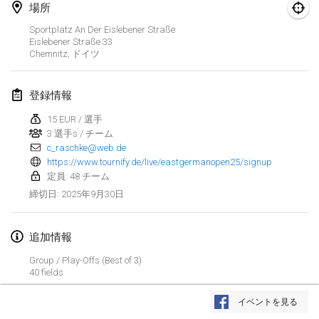
2025年1月25日
|
フランス
場所
Sportplatz An Der Eislebener Straße
2025年2月
Eislebener Straße
33
Chemnitz
,
ドイツ
US Mölkky Winter
2025年2月7日
|
アメリカ合衆国
登録情報
15 EUR / 選手
Open des vendanges tardives
3 選手s / チーム
2025年2月8日
|
フランス
c_raschke@web.de
https://www.tournify.de/live/eastgermanopen25/signup
Indoor de la CASAS
定員: 48 チーム
2025年2月15日
|
フランス
2025年9月30日
締切日
:
SM HalliMölkky - Finnish Championship
追加情報
2025年2月15日
|
フィンランド
Group / Play-Offs (Best of 3)
40 fields
Warm-up EM Indoor
リストを表示
2025年2月28日
|
チェコ
イベントを見る
表示中
241
トーナメント
監修:
Mölkk Your World