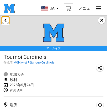
JA
メニュー
2025年1月
Tournoi Mixte ASPTTOM
2025年1月18日
|
フランス
アーカイブ
Indoor Polish Open 2025 - Singles
Tournoi Curdinois
2025年1月18日
|
ポーランド
作成者
Mölkky et Pétanque Curdinois
Tournoi de St Max
2025年1月19日
|
フランス
地域大会
砂利
Indoor Polish Open 2025 - Doubles
2025年5月24日
9:30 AM
2025年1月19日
|
ポーランド
Tournoi de Mölkky - Lesfous Dubâtonvaigeois
場所