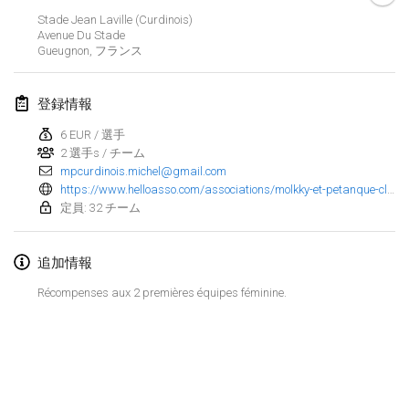
2025年1月25日
|
フランス
Stade Jean Laville (Curdinois)
Avenue Du Stade
Gueugnon
,
フランス
2025年2月
US Mölkky Winter
登録情報
2025年2月7日
|
アメリカ合衆国
6 EUR / 選手
2 選手s / チーム
Open des vendanges tardives
mpcurdinois.michel@gmail.com
2025年2月8日
|
フランス
https://www.helloasso.com/associations/molkky-et-petanque-club-curdinois/evenements/open-de-molkky-des-curdinois
定員: 32 チーム
Indoor de la CASAS
2025年2月15日
|
フランス
追加情報
SM HalliMölkky - Finnish Championship
Récompenses aux 2 premières équipes féminine.
2025年2月15日
|
フィンランド
Warm-up EM Indoor
リストを表示
2025年2月28日
|
チェコ
表示中
241
トーナメント
監修:
Mölkk Your World