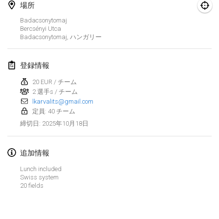
2025年1月25日
|
フランス
場所
Badacsonytomaj
2025年2月
Bercsényi Utca
Badacsonytomaj
,
ハンガリー
US Mölkky Winter
2025年2月7日
|
アメリカ合衆国
登録情報
20 EUR / チーム
Open des vendanges tardives
2 選手s / チーム
2025年2月8日
|
フランス
lkarvalits@gmail.com
定員: 40 チーム
Indoor de la CASAS
2025年10月18日
締切日
:
2025年2月15日
|
フランス
追加情報
SM HalliMölkky - Finnish Championship
2025年2月15日
|
フィンランド
Lunch included
Swiss system
20 fields
Warm-up EM Indoor
リストを表示
2025年2月28日
|
チェコ
表示中
241
トーナメント
監修:
Mölkk Your World