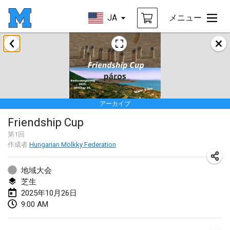
JA
メニュー
2025年1月
Tournoi Mixte ASPTTOM
2025年1月18日
|
フランス
アーカイブ
Indoor Polish Open 2025 - Singles
Friendship Cup
2025年1月18日
|
ポーランド
第
1
回
作成者
Hungarian Mölkky Federation
Tournoi de St Max
2025年1月19日
|
フランス
地域大会
芝生
Indoor Polish Open 2025 - Doubles
2025年10月26日
2025年1月19日
|
ポーランド
9:00 AM
Tournoi de Mölkky - Lesfous Dubâtonvaigeois