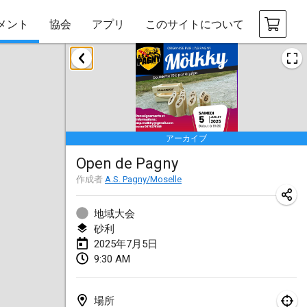
メント
協会
アプリ
このサイトについて
2025年1月
Tournoi Mixte ASPTTOM
2025年1月18日
|
フランス
アーカイブ
Indoor Polish Open 2025 - Singles
Open de Pagny
2025年1月18日
|
ポーランド
作成者
A.S. Pagny/Moselle
Tournoi de St Max
2025年1月19日
|
フランス
地域大会
砂利
Indoor Polish Open 2025 - Doubles
2025年7月5日
9:30 AM
2025年1月19日
|
ポーランド
Tournoi de Mölkky - Lesfous Dubâtonvaigeois
場所