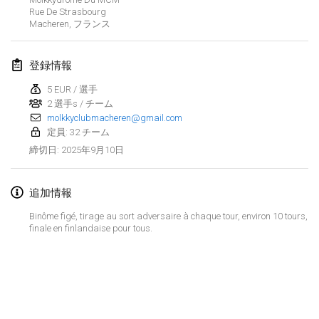
2025年1月25日
|
フランス
Rue De Strasbourg
Macheren
,
フランス
2025年2月
登録情報
US Mölkky Winter
2025年2月7日
|
アメリカ合衆国
5 EUR / 選手
2 選手s / チーム
molkkyclubmacheren@gmail.com
Open des vendanges tardives
定員: 32 チーム
2025年2月8日
|
フランス
2025年9月10日
締切日
:
Indoor de la CASAS
2025年2月15日
|
フランス
追加情報
Binôme figé, tirage au sort adversaire à chaque tour, environ 10 tours,
SM HalliMölkky - Finnish Championship
finale en finlandaise pour tous.
2025年2月15日
|
フィンランド
Warm-up EM Indoor
リストを表示
2025年2月28日
|
チェコ
表示中
241
トーナメント
監修:
Mölkk Your World