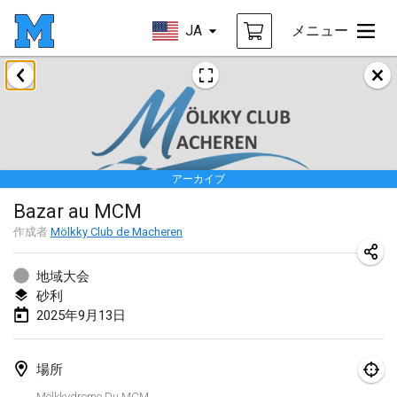
JA
メニュー
2025年1月
Tournoi Mixte ASPTTOM
2025年1月18日
|
フランス
アーカイブ
Indoor Polish Open 2025 - Singles
Bazar au MCM
2025年1月18日
|
ポーランド
作成者
Mölkky Club de Macheren
Tournoi de St Max
2025年1月19日
|
フランス
地域大会
砂利
Indoor Polish Open 2025 - Doubles
2025年9月13日
2025年1月19日
|
ポーランド
場所
Tournoi de Mölkky - Lesfous Dubâtonvaigeois
Mölkkydrome Du MCM