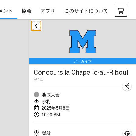
メント
協会
アプリ
このサイトについて
2025年1月
Tournoi Mixte ASPTTOM
2025年1月18日
|
フランス
アーカイブ
Indoor Polish Open 2025 - Singles
Concours la Chapelle-au-Riboul
2025年1月18日
|
ポーランド
第
1
回
Tournoi de St Max
2025年1月19日
|
フランス
地域大会
砂利
Indoor Polish Open 2025 - Doubles
2025年5月8日
10:00 AM
2025年1月19日
|
ポーランド
Tournoi de Mölkky - Lesfous Dubâtonvaigeois
場所