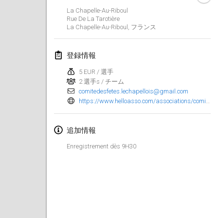
2025年1月25日
|
フランス
La Chapelle-Au-Riboul
Rue De La Tarotière
La Chapelle-Au-Riboul
,
フランス
2025年2月
US Mölkky Winter
登録情報
2025年2月7日
|
アメリカ合衆国
5 EUR / 選手
2 選手s / チーム
Open des vendanges tardives
comitedesfetes.lechapellois@gmail.com
2025年2月8日
|
フランス
https://www.helloasso.com/associations/comite-des-fetes-la-chapelle-au-riboul/evenements/concours-de-molkky
Indoor de la CASAS
追加情報
2025年2月15日
|
フランス
Enregistrement dès 9H30
SM HalliMölkky - Finnish Championship
2025年2月15日
|
フィンランド
Warm-up EM Indoor
2025年2月28日
|
チェコ