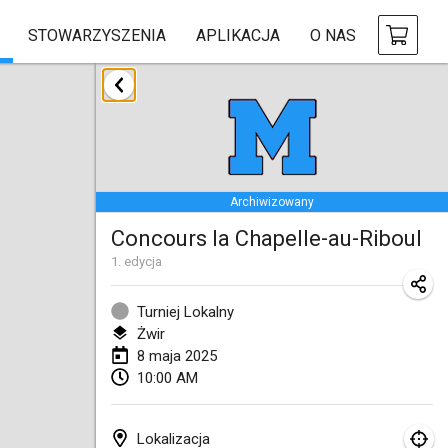
STOWARZYSZENIA
APLIKACJA
O NAS
styczeń 2025
Tournoi Mixte ASPTTOM
18 sty 2025
|
Francja
Archiwizowany
Indoor Polish Open 2025 - Singles
Concours la Chapelle-au-Riboul
18 sty 2025
|
Polska
1
. edycja
Tournoi de St Max
19 sty 2025
|
Francja
Turniej Lokalny
Żwir
Indoor Polish Open 2025 - Doubles
8 maja 2025
10:00 AM
19 sty 2025
|
Polska
Tournoi de Mölkky - Lesfous Dubâtonvaigeois
Lokalizacja