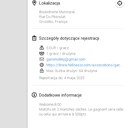
25 sty 2025
|
Francja
Lokalizacja
Boulodrome Municipal
luty 2025
Rue Du Pézoulat
Grisolles
,
Francja
US Mölkky Winter
7 lut 2025
|
Stany Zjednoczone
Szczegóły dotyczące rejestracji
5 EUR / gracz
Open des vendanges tardives
1 gracz / drużyna
8 lut 2025
|
Francja
garomolkky@gmail.com
https://Www.helloasso.com/associations/garo-molkky/evenements/les-500-pts-du-molkky-2025
Indoor de la CASAS
Max. liczba drużyn: 64 drużyna
15 lut 2025
|
Francja
4 maja 2025
Rejestracja do
:
SM HalliMölkky - Finnish Championship
Dodatkowe informacje
15 lut 2025
|
Finlandia
Welcome:8.00
Matchs en 2 manches sèches. Le gagnant sera celle
Warm-up EM Indoor
ou celui qui arrivera à 500pts
28 lut 2025
|
Czechy