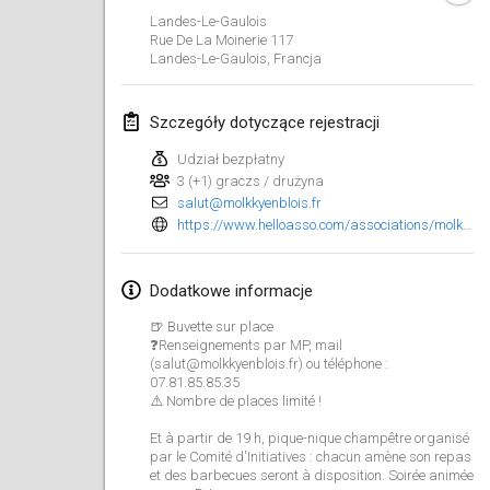
25 sty 2025
|
Francja
Landes-Le-Gaulois
Rue De La Moinerie
117
Landes-Le-Gaulois
,
Francja
luty 2025
US Mölkky Winter
Szczegóły dotyczące rejestracji
7 lut 2025
|
Stany Zjednoczone
Udział bezpłatny
3 (+1) graczs / drużyna
Open des vendanges tardives
salut@molkkyenblois.fr
8 lut 2025
|
Francja
https://www.helloasso.com/associations/molkky-en-blois/evenements/tournoi-de-la-fete-du-village-de-landes-le-gaulois
Indoor de la CASAS
Dodatkowe informacje
15 lut 2025
|
Francja
🍺 Buvette sur place
❓Renseignements par MP, mail
SM HalliMölkky - Finnish Championship
(salut@molkkyenblois.fr) ou téléphone :
15 lut 2025
|
Finlandia
07.81.85.85.35
⚠️ Nombre de places limité !
Warm-up EM Indoor
Et à partir de 19 h, pique-nique champêtre organisé
28 lut 2025
|
Czechy
par le Comité d'Initiatives : chacun amène son repas
et des barbecues seront à disposition. Soirée animée