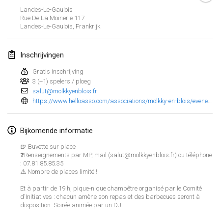
25 jan. 2025
|
Frankrijk
Landes-Le-Gaulois
Rue De La Moinerie
117
Landes-Le-Gaulois
,
Frankrijk
februari 2025
US Mölkky Winter
Inschrijvingen
7 feb. 2025
|
Verenigde Staten
Gratis inschrijving
3 (+1) spelers / ploeg
Open des vendanges tardives
salut@molkkyenblois.fr
8 feb. 2025
|
Frankrijk
https://www.helloasso.com/associations/molkky-en-blois/evenements/tournoi-de-la-fete-du-village-de-landes-le-gaulois
Indoor de la CASAS
Bijkomende informatie
15 feb. 2025
|
Frankrijk
🍺 Buvette sur place
❓Renseignements par MP, mail (salut@molkkyenblois.fr) ou téléphone
SM HalliMölkky - Finnish Championship
: 07.81.85.85.35
15 feb. 2025
|
Finland
⚠️ Nombre de places limité !
Et à partir de 19 h, pique-nique champêtre organisé par le Comité
Warm-up EM Indoor
Weergave lijst
d'Initiatives : chacun amène son repas et des barbecues seront à
28 feb. 2025
|
Tsjechië
disposition. Soirée animée par un DJ.
241
tornooien weergegeven
Samengesteld door
Mölkk Your World