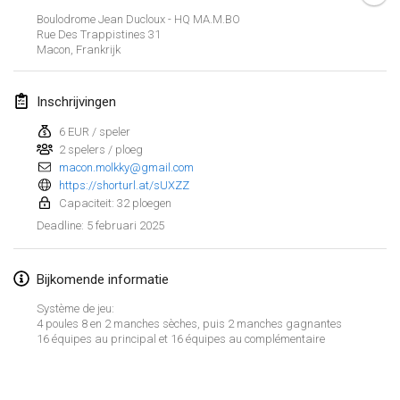
25 jan. 2025
|
Frankrijk
Boulodrome Jean Ducloux - HQ MA.M.BO
Rue Des Trappistines
31
Macon
,
Frankrijk
februari 2025
US Mölkky Winter
Inschrijvingen
7 feb. 2025
|
Verenigde Staten
6 EUR / speler
2 spelers / ploeg
Open des vendanges tardives
macon.molkky@gmail.com
8 feb. 2025
|
Frankrijk
https://shorturl.at/sUXZZ
Capaciteit: 32 ploegen
Indoor de la CASAS
5 februari 2025
Deadline
:
15 feb. 2025
|
Frankrijk
Bijkomende informatie
SM HalliMölkky - Finnish Championship
15 feb. 2025
|
Finland
Système de jeu:
4 poules 8 en 2 manches sèches, puis 2 manches gagnantes
16 équipes au principal et 16 équipes au complémentaire
Warm-up EM Indoor
Weergave lijst
28 feb. 2025
|
Tsjechië
241
tornooien weergegeven
Samengesteld door
Mölkk Your World