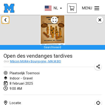
NL
MENU
januari 2025
Tournoi Mixte ASPTTOM
18 jan. 2025
|
Frankrijk
Gearchiveerd
Indoor Polish Open 2025 - Singles
Open des vendanges tardives
18 jan. 2025
|
Polen
door
Mâcon Mölkky Bourgogne - MA.M.BO
Tournoi de St Max
19 jan. 2025
|
Frankrijk
Plaatselijk Toernooi
Indoor - Gravel
Indoor Polish Open 2025 - Doubles
8 februari 2025
9:00 AM
19 jan. 2025
|
Polen
Tournoi de Mölkky - Lesfous Dubâtonvaigeois
Locatie