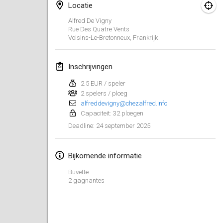
25 jan. 2025
|
Frankrijk
Locatie
Alfred De Vigny
februari 2025
Rue Des Quatre Vents
Voisins-Le-Bretonneux
,
Frankrijk
US Mölkky Winter
7 feb. 2025
|
Verenigde Staten
Inschrijvingen
2.5 EUR / speler
Open des vendanges tardives
2 spelers / ploeg
8 feb. 2025
|
Frankrijk
alfreddevigny@chezalfred.info
Capaciteit: 32 ploegen
Indoor de la CASAS
24 september 2025
Deadline
:
15 feb. 2025
|
Frankrijk
Bijkomende informatie
SM HalliMölkky - Finnish Championship
15 feb. 2025
|
Finland
Buvette
2 gagnantes
Warm-up EM Indoor
28 feb. 2025
|
Tsjechië