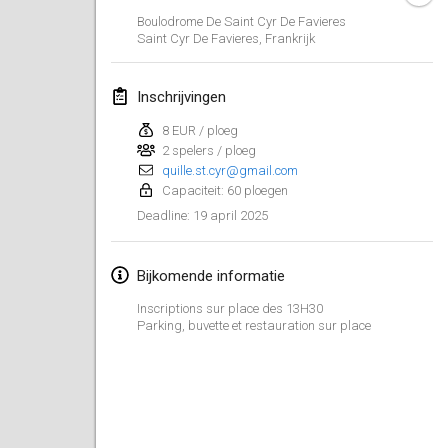
25 jan. 2025
|
Frankrijk
Boulodrome De Saint Cyr De Favieres
Saint Cyr De Favieres
,
Frankrijk
februari 2025
Inschrijvingen
US Mölkky Winter
7 feb. 2025
|
Verenigde Staten
8 EUR / ploeg
2 spelers / ploeg
quille.st.cyr@gmail.com
Open des vendanges tardives
Capaciteit: 60 ploegen
8 feb. 2025
|
Frankrijk
19 april 2025
Deadline
:
Indoor de la CASAS
15 feb. 2025
|
Frankrijk
Bijkomende informatie
Inscriptions sur place des 13H30
SM HalliMölkky - Finnish Championship
Parking, buvette et restauration sur place
15 feb. 2025
|
Finland
Warm-up EM Indoor
28 feb. 2025
|
Tsjechië