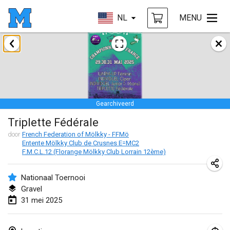
NL
MENU
januari 2025
Tournoi Mixte ASPTTOM
18 jan. 2025
|
Frankrijk
Gearchiveerd
Indoor Polish Open 2025 - Singles
Triplette Fédérale
18 jan. 2025
|
Polen
door
French Federation of Mölkky - FFMö
Entente Mölkky Club de Crusnes E=MC2
Tournoi de St Max
F.M.C.L.12 (Florange Mölkky Club Lorrain 12ème)
19 jan. 2025
|
Frankrijk
Nationaal Toernooi
Indoor Polish Open 2025 - Doubles
Gravel
19 jan. 2025
|
Polen
31 mei 2025
Tournoi de Mölkky - Lesfous Dubâtonvaigeois