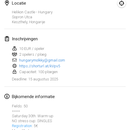
25 jan. 2025
|
Frankrijk
Locatie
Helikon Castle - Hungary
februari 2025
Sopron Utca
Keszthely
,
Hongarije
US Mölkky Winter
7 feb. 2025
|
Verenigde Staten
Inschrijvingen
10 EUR / speler
Open des vendanges tardives
2 spelers / ploeg
8 feb. 2025
|
Frankrijk
hungarymolkky@gmail.com
https://shorturl.at/kVpv5
Indoor de la CASAS
Capaciteit: 100 ploegen
15 feb. 2025
|
Frankrijk
15 augustus 2025
Deadline
:
SM HalliMölkky - Finnish Championship
Bijkomende informatie
15 feb. 2025
|
Finland
Fields: 50
====
Warm-up EM Indoor
Weergave lijst
Saturday 30th: Warm-up
28 feb. 2025
|
Tsjechië
NO stress cup: SINGLES
Registration
: 5€
241
tornooien weergegeven
Samengesteld door
Mölkk Your World