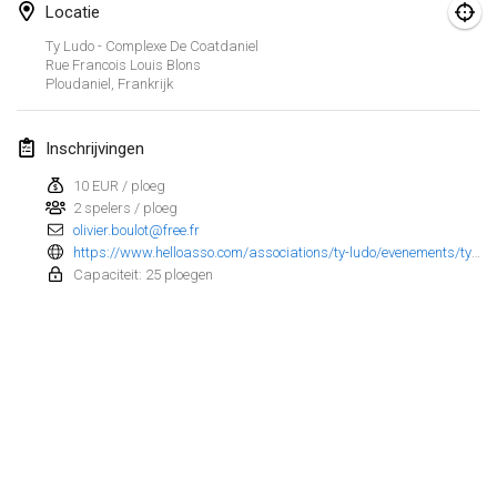
25 jan. 2025
|
Frankrijk
Locatie
Ty Ludo - Complexe De Coatdaniel
februari 2025
Rue Francois Louis Blons
Ploudaniel
,
Frankrijk
US Mölkky Winter
7 feb. 2025
|
Verenigde Staten
Inschrijvingen
10 EUR / ploeg
Open des vendanges tardives
2 spelers / ploeg
8 feb. 2025
|
Frankrijk
olivier.boulot@free.fr
https://www.helloasso.com/associations/ty-ludo/evenements/ty-molkky-2025-1
Indoor de la CASAS
Capaciteit: 25 ploegen
15 feb. 2025
|
Frankrijk
SM HalliMölkky - Finnish Championship
15 feb. 2025
|
Finland
Warm-up EM Indoor
Weergave lijst
28 feb. 2025
|
Tsjechië
241
tornooien weergegeven
Samengesteld door
Mölkk Your World