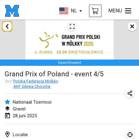
NL
MENU
januari 2025
Tournoi Mixte ASPTTOM
18 jan. 2025
|
Frankrijk
Gearchiveerd
Indoor Polish Open 2025 - Singles
Grand Prix of Poland - event 4/5
18 jan. 2025
|
Polen
door
Polska Federacja Mölkky
AKF Silesia Chorzów
Tournoi de St Max
19 jan. 2025
|
Frankrijk
Nationaal Toernooi
Gravel
Indoor Polish Open 2025 - Doubles
28 juni 2025
19 jan. 2025
|
Polen
Tournoi de Mölkky - Lesfous Dubâtonvaigeois
Locatie