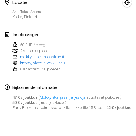
25 jan. 2025
|
Frankrijk
Locatie
Arto Tolsa Areena
Kotka
,
Finland
februari 2025
US Mölkky Winter
Inschrijvingen
7 feb. 2025
|
Verenigde Staten
50 EUR / ploeg
2 spelers / ploeg
Open des vendanges tardives
molkkyliitto@molkkyliitto.fi
8 feb. 2025
|
Frankrijk
https://shorturl.at/VTEMD
Capaciteit: 160 ploegen
Indoor de la CASAS
15 feb. 2025
|
Frankrijk
Bijkomende informatie
SM HalliMölkky - Finnish Championship
47 € / joukkue
(
Mölkkyliiton jäsenjärjestöjä
edustavat joukkueet)
50 € / joukkue
(muut joukkueet)
15 feb. 2025
|
Finland
Early Bird-hinta voimassa kaikille joukkueille 15.3. asti:
42 € / joukkue
Warm-up EM Indoor
Weergave lijst
28 feb. 2025
|
Tsjechië
241
tornooien weergegeven
Samengesteld door
Mölkk Your World