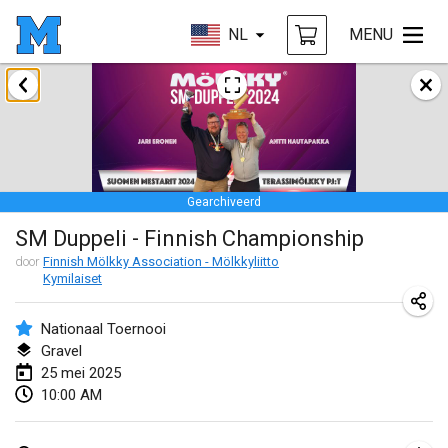
NL
MENU
januari 2025
Tournoi Mixte ASPTTOM
18 jan. 2025
|
Frankrijk
Gearchiveerd
Indoor Polish Open 2025 - Singles
SM Duppeli - Finnish Championship
18 jan. 2025
|
Polen
door
Finnish Mölkky Association - Mölkkyliitto
Kymilaiset
Tournoi de St Max
19 jan. 2025
|
Frankrijk
Nationaal Toernooi
Gravel
Indoor Polish Open 2025 - Doubles
25 mei 2025
19 jan. 2025
|
Polen
10:00 AM
Tournoi de Mölkky - Lesfous Dubâtonvaigeois