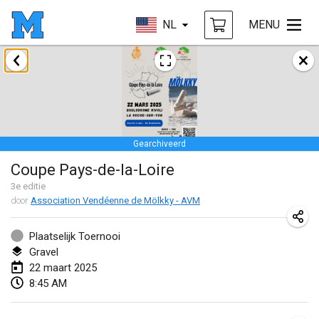
NL
MENU
januari 2025
Tournoi Mixte ASPTTOM
18 jan. 2025
|
Frankrijk
Gearchiveerd
Indoor Polish Open 2025 - Singles
Coupe Pays-de-la-Loire
18 jan. 2025
|
Polen
3
e editie
door
Association Vendéenne de Mölkky - AVM
Tournoi de St Max
19 jan. 2025
|
Frankrijk
Plaatselijk Toernooi
Gravel
Indoor Polish Open 2025 - Doubles
22 maart 2025
19 jan. 2025
|
Polen
8:45 AM
Tournoi de Mölkky - Lesfous Dubâtonvaigeois