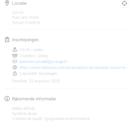
25 jan. 2025
|
Frankrijk
Locatie
Surzur
februari 2025
Rue Lann Floren
Surzur
,
Frankrijk
US Mölkky Winter
7 feb. 2025
|
Verenigde Staten
Inschrijvingen
5 EUR / speler
Open des vendanges tardives
2 spelers / ploeg
8 feb. 2025
|
Frankrijk
jeanmarc.pradel@orange.fr
https://www.helloasso.com/associations/association-surzur-molkky/evenements/tournoi-de-molkky-2
Indoor de la CASAS
Capaciteit: 64 ploegen
15 feb. 2025
|
Frankrijk
25 augustus 2025
Deadline
:
SM HalliMölkky - Finnish Championship
Bijkomende informatie
15 feb. 2025
|
Finland
Météo difficile
Système de jeu:
Warm-up EM Indoor
Weergave lijst
2 sèches en qualif; 2gagnantes en éliminatoire
28 feb. 2025
|
Tsjechië
241
tornooien weergegeven
Samengesteld door
Mölkk Your World