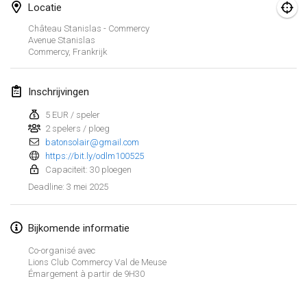
25 jan. 2025
|
Frankrijk
Locatie
Château Stanislas - Commercy
februari 2025
Avenue Stanislas
Commercy
,
Frankrijk
US Mölkky Winter
7 feb. 2025
|
Verenigde Staten
Inschrijvingen
5 EUR / speler
Open des vendanges tardives
2 spelers / ploeg
8 feb. 2025
|
Frankrijk
batonsolair@gmail.com
https://bit.ly/odlm100525
Indoor de la CASAS
Capaciteit: 30 ploegen
15 feb. 2025
|
Frankrijk
3 mei 2025
Deadline
:
SM HalliMölkky - Finnish Championship
Bijkomende informatie
15 feb. 2025
|
Finland
Co-organisé avec
Lions Club Commercy Val de Meuse
Warm-up EM Indoor
Weergave lijst
Émargement à partir de 9H30
28 feb. 2025
|
Tsjechië
241
tornooien weergegeven
Samengesteld door
Mölkk Your World