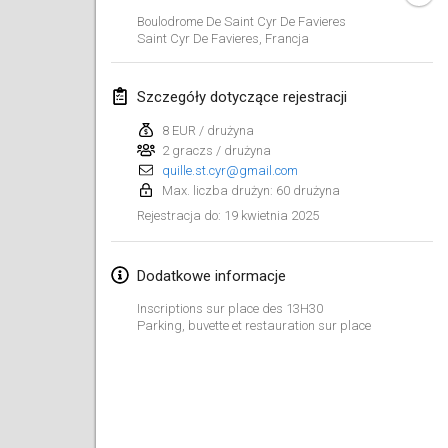
25 sty 2025
|
Francja
Boulodrome De Saint Cyr De Favieres
Saint Cyr De Favieres
,
Francja
luty 2025
Szczegóły dotyczące rejestracji
US Mölkky Winter
7 lut 2025
|
Stany Zjednoczone
8 EUR / drużyna
2 graczs / drużyna
quille.st.cyr@gmail.com
Open des vendanges tardives
Max. liczba drużyn: 60 drużyna
8 lut 2025
|
Francja
19 kwietnia 2025
Rejestracja do
:
Indoor de la CASAS
15 lut 2025
|
Francja
Dodatkowe informacje
Inscriptions sur place des 13H30
SM HalliMölkky - Finnish Championship
Parking, buvette et restauration sur place
15 lut 2025
|
Finlandia
Warm-up EM Indoor
28 lut 2025
|
Czechy