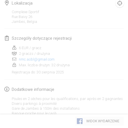
25 sty 2025
|
Francja
Lokalizacja
Complexe Sportif
luty 2025
Rue Baivy
26
Jambes
,
Belgia
US Mölkky Winter
7 lut 2025
|
Stany Zjednoczone
Szczegóły dotyczące rejestracji
6 EUR / gracz
Open des vendanges tardives
2 graczs / drużyna
8 lut 2025
|
Francja
nmc.asbl@gmail.com
Max. liczba drużyn: 32 drużyna
Indoor de la CASAS
30 sierpnia 2025
Rejestracja do
:
15 lut 2025
|
Francja
Dodatkowe informacje
SM HalliMölkky - Finnish Championship
15 lut 2025
|
Finlandia
Poules en 2 sèches pour les qualifications, par après en 2 gagnantes
Divers parkings à proximité
Gare de Jambes à 150m des installations
Warm-up EM Indoor
Lista widoku
Banque proche pour le cash
28 lut 2025
|
Czechy
Paiement en liquide sur place ou par QR CODE
WIDOK WYDARZENIE
Cafétéria, toilettes
Wyświetlanie
241
turniejów
Kuratorowany przez
Mölkk Your World